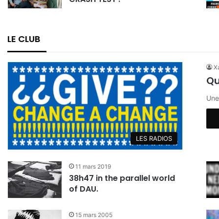
LE CLUB
Xa
Qu
Une
LES RADIOS
11 mars 2019
38h47 in the parallel world
of DAU.
15 mars 2005