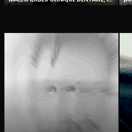
docteur Guillot et son équipe.
mê
LES PORTRAITS