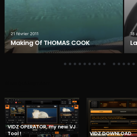
14 
U
b
13 juillet 2006
Transmediaquizz #6: Systaime
c
#MEDIAMUTANT
VIDZ OPERATOR, my new VJ
Tool !
VIDZ DOWNLOAD