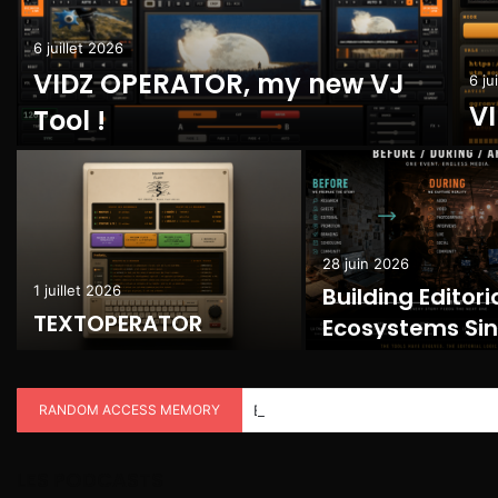
6 juillet 2026
VIDZ OPERATOR, my new VJ
6 ju
V
Tool !
28 juin 2026
1 juillet 2026
Building Editori
TEXTOPERATOR
Ecosystems Si
2008
RANDOM ACCESS MEMORY
Nico Prat, Superbarquette, Lucien 
LES PODCASTS