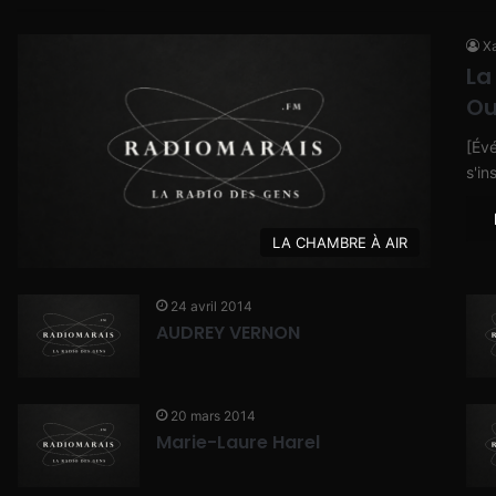
Xa
La
Ou
[Év
s'in
LA CHAMBRE À AIR
24 avril 2014
AUDREY VERNON
20 mars 2014
Marie-Laure Harel