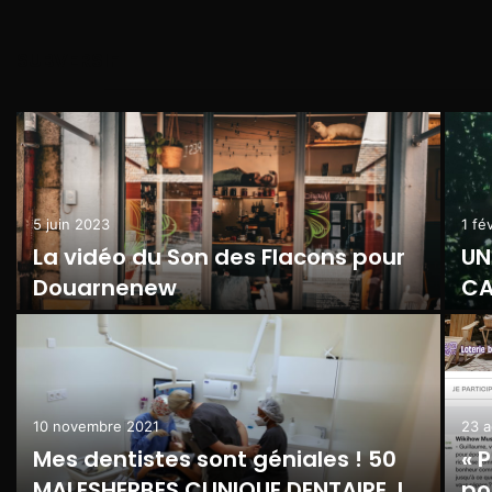
SUBVERSIF
5 juin 2023
1 fé
La vidéo du Son des Flacons pour
UN
Douarnenew
CA
ma
10 novembre 2021
23 a
Mes dentistes sont géniales ! 50
« 
MALESHERBES CLINIQUE DENTAIRE, le
po