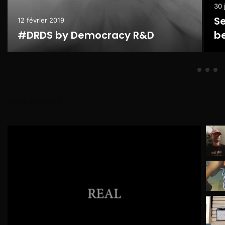
30 
Se
12 février 2019
#DRDS by Democracy R&D
be
SÉRENDIPITÉ