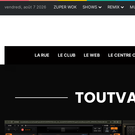
vendredi, août 7 2026
ZUPER WOK
SHOWS
REMIX
MU
LA RUE
LE CLUB
LE WEB
LE CENTRE
TOUTVA