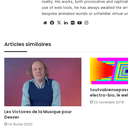
reality. His works, both provocative and captiva
use of web tools, he has always awaited the arriv
bespoke animated worlds or unfamiliar virtual u
Website
Facebook
X
Linkedin
Flickr
YouTube
Instagram
Articles similaires
toutvabiensepass
electro-bio, le we
23 novembre 2018
Les Victoires de la Musique pour
Deezer.
14 février 2020