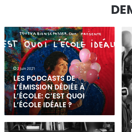
DE
L
L
E
E
S
R
P
E
O
P
D
È
C
R
2 juin 2021
A
E
LES PODCASTS DE
S
#
L’ÉMISSION DÉDIÉE À
T
3
S
L
L’ÉCOLE: C’EST QUOI
D
E
L’ÉCOLE IDÉALE ?
E
P
L
O
’
D
É
C
L
M
A
e