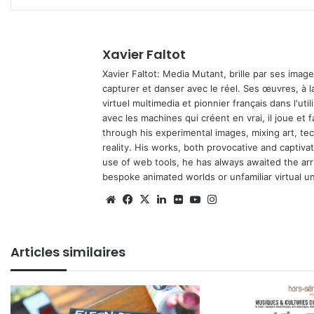
Xavier Faltot
Xavier Faltot: Media Mutant, brille par ses imag
capturer et danser avec le réel. Ses œuvres, à 
virtuel multimedia et pionnier français dans l'utili
avec les machines qui créent en vrai, il joue et
through his experimental images, mixing art, t
reality. His works, both provocative and captiva
use of web tools, he has always awaited the arriv
bespoke animated worlds or unfamiliar virtual u
Website
Facebook
X
Linkedin
Flickr
YouTube
Instagram
Articles similaires