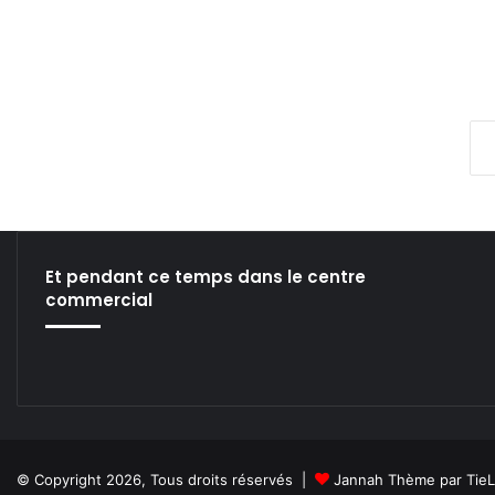
a
p
o
n
R
o
u
g
e
Et pendant ce temps dans le centre
commercial
© Copyright 2026, Tous droits réservés |
Jannah Thème par Tie