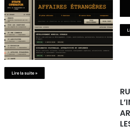
L
Lire la suite »
RU
L’
AR
LE