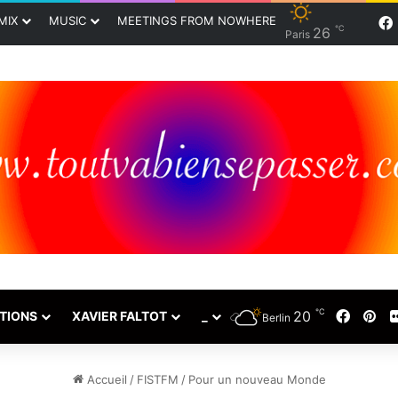
MIX
MUSIC
MEETINGS FROM NOWHERE
℃
26
Paris
℃
20
Faceb
Pin
TIONS
XAVIER FALTOT
_
Berlin
Accueil
/
FISTFM
/
Pour un nouveau Monde