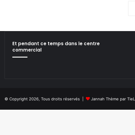
1
)
d
e
P
e
t
Et pendant ce temps dans le centre
e
commercial
r
W
a
t
k
i
n
s
© Copyright 2026, Tous droits réservés |
Jannah Thème par Tie
.