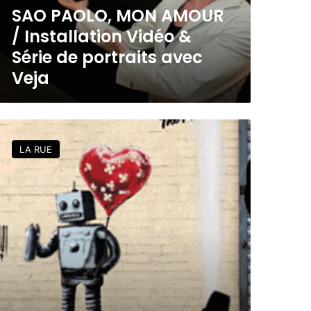
SAO PAOLO, MON AMOUR
/ Installation Vidéo &
Série de portraits avec
Veja
LA RUE