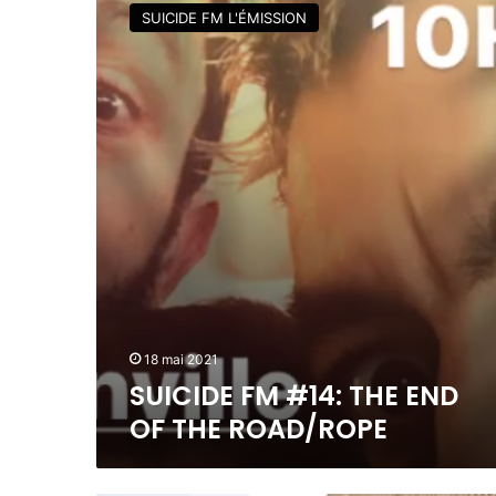
U
SUICIDE FM L'ÉMISSION
/
I
/
C
G
I
u
D
s
E
t
F
a
M
v
#
o
1
B
4
r
:
a
T
n
H
d
E
o
E
18 mai 2021
N
SUICIDE FM #14: THE END
D
OF THE ROAD/ROPE
O
F
T
H