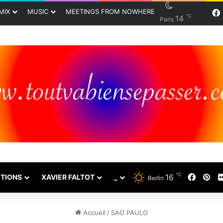
MIX
MUSIC
MEETINGS FROM NOWHERE
℃
14
Paris
℃
16
Faceb
Pin
TIONS
XAVIER FALTOT
_
Berlin
Accueil
/
SAO PAULO