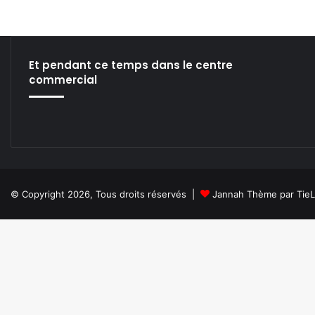
s
B
e
a
u
Et pendant ce temps dans le centre
x
commercial
J
e
u
n
e
s
© Copyright 2026, Tous droits réservés |
Jannah Thème par Tie