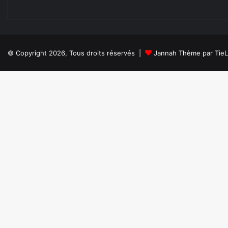
L
D
W
I
D
© Copyright 2026, Tous droits réservés |
Jannah Thème par Tie
E