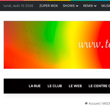
lundi, août 10 2026
ZUPER WOK
SHOWS
REMIX
MUSI
LA RUE
LE CLUB
LE WEB
LE CENTRE
Accueil
/
MED