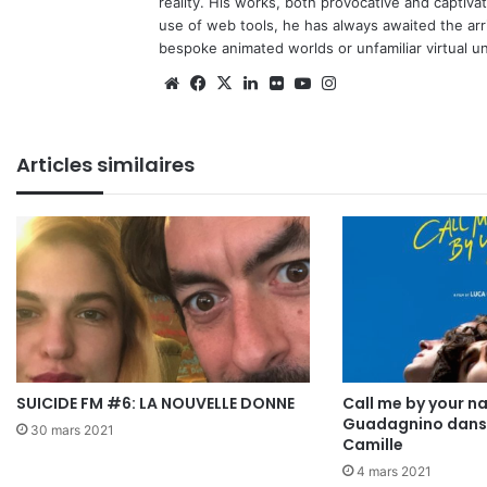
reality. His works, both provocative and captiva
use of web tools, he has always awaited the arriv
bespoke animated worlds or unfamiliar virtual u
Website
Facebook
X
Linkedin
Flickr
YouTube
Instagram
Articles similaires
SUICIDE FM #6: LA NOUVELLE DONNE
Call me by your n
Guadagnino dans 
30 mars 2021
Camille
4 mars 2021