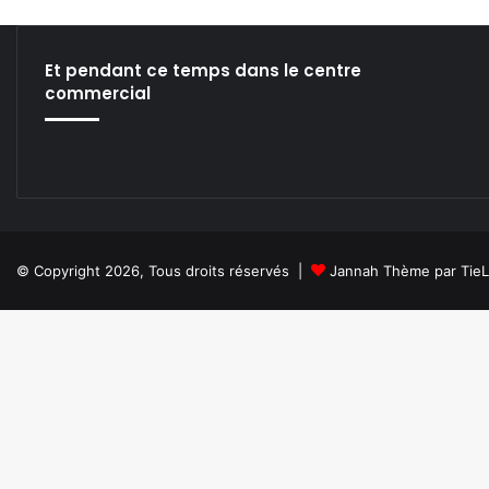
:
D
A
Et pendant ce temps dans le centre
T
commercial
A
O
R
G
A
S
M
!
© Copyright 2026, Tous droits réservés |
Jannah Thème par Tie
!
!