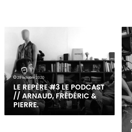
L
L
E
E
R
R
E
E
P
P
È
È
R
R
E
E
29 octobre 2020
#
#
LE REPÈRE #3 LE PODCAST
3
2
L
L
// ARNAUD, FRÉDÉRIC &
E
E
PIERRE.
P
P
O
O
D
D
C
C
A
A