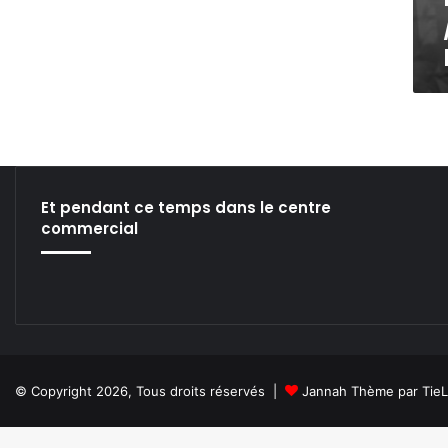
S
S
T
T
/
/
/
/
A
B
R
A
N
U
A
B
U
A
D
K
Et pendant ce temps dans le centre
,
,
commercial
F
S
R
É
É
B
D
A
É
S
R
T
I
I
C
E
© Copyright 2026, Tous droits réservés |
Jannah Thème par Tie
&
N
P
&