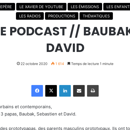
REPÈRE
LE XAVIER DE YOUTUBE
LES ÉMISSIONS
LES ENFANT
LES RADIOS
PRODUCTIONS
THÉMATIQUES
LE PODCAST // BAUBA
DAVID
22 octobre 2020
1 614
Temps de lecture 1 minute
Facebook
X
Linkedin
Partager par email
Imprimer
urbains et contemporains,
 3 papas, Baubak, Sebastien et David.
des prototypapas, des parents masculins prototypaux. Ils ont t