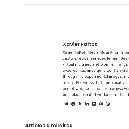
Xavier Faltot
Xavier Faltot: Media Mutant, brille p
capturer et danser avec le réel. Ses
virtuel multimedia et pionnier français
avec les machines qui créent en vrai,
through his experimental images, mi
reality. His works, both provocative 
use of web tools, he has always await
bespoke animated worlds or unfamilia
Website
Facebook
X
Linkedin
Flickr
YouTube
Instagra
Articles similaires