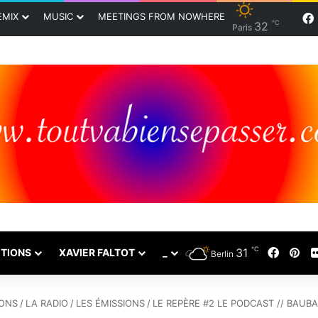
EMIX
MUSIC
MEETINGS FROM NOWHERE
℃
32
Paris
℃
Facebo
Pin
31
TIONS
XAVIER FALTOT
_
Berlin
ONS
/
LA RADIO
/
LES ÉMISSIONS
/
LE REPÈRE #2 LE PODCAST // BAUBA