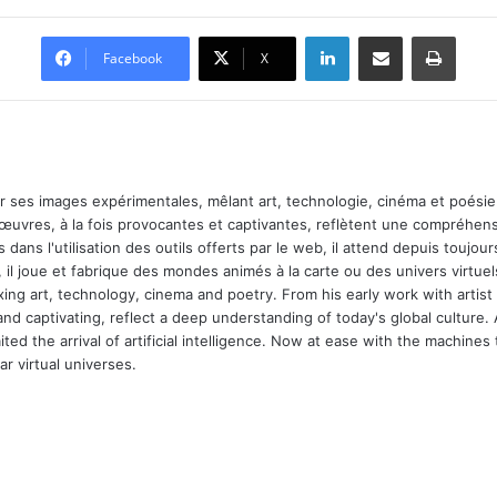
Linkedin
Partager par email
Impri
Facebook
X
ar ses images expérimentales, mêlant art, technologie, cinéma et poésie.
 œuvres, à la fois provocantes et captivantes, reflètent une compréhens
 dans l'utilisation des outils offerts par le web, il attend depuis toujours l
 il joue et fabrique des mondes animés à la carte ou des univers virtuel
xing art, technology, cinema and poetry. From his early work with arti
and captivating, reflect a deep understanding of today's global culture.
ed the arrival of artificial intelligence. Now at ease with the machines 
r virtual universes.
m