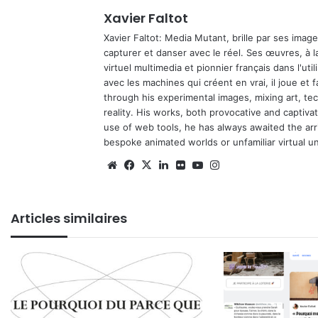
Xavier Faltot
Xavier Faltot: Media Mutant, brille par ses imag
capturer et danser avec le réel. Ses œuvres, à 
virtuel multimedia et pionnier français dans l'utili
avec les machines qui créent en vrai, il joue et
through his experimental images, mixing art, t
reality. His works, both provocative and captiva
use of web tools, he has always awaited the arriv
bespoke animated worlds or unfamiliar virtual u
Website
Facebook
X
Linkedin
Flickr
YouTube
Instagram
Articles similaires