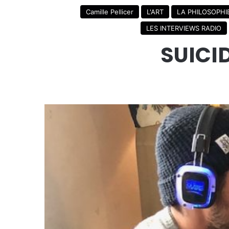
Camille Pellicer
L'ART
LA PHILOSOPHI
LES INTERVIEWS RADIO
SUICID