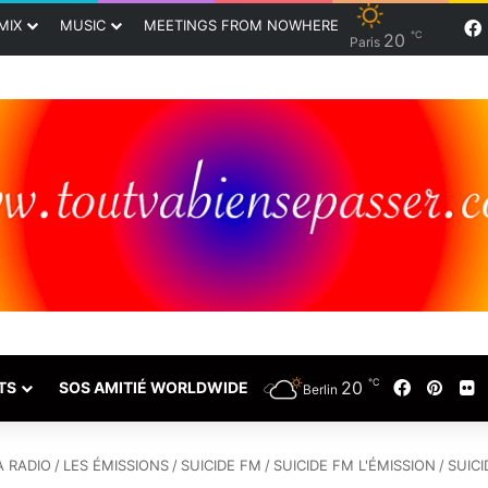
MIX
MUSIC
MEETINGS FROM NOWHERE
℃
20
Paris
℃
Faceboo
Pinte
F
20
TS
SOS AMITIÉ WORLDWIDE
Berlin
A RADIO
/
LES ÉMISSIONS
/
SUICIDE FM
/
SUICIDE FM L'ÉMISSION
/
SUICI