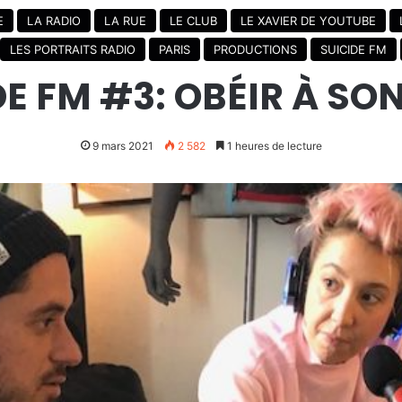
E
LA RADIO
LA RUE
LE CLUB
LE XAVIER DE YOUTUBE
LES PORTRAITS RADIO
PARIS
PRODUCTIONS
SUICIDE FM
E FM #3: OBÉIR À SO
9 mars 2021
2 582
1 heures de lecture