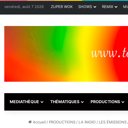
vendredi, août 7 2026
ZUPER WOK
SHOWS
REMIX
MU
MEDIATHÈQUE
THÉMATIQUES
PRODUCTIONS
Accueil
/
PRODUCTIONS
/
LA RADIO
/
LES ÉMISSIONS