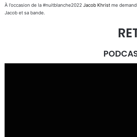
À l’occasion de la #nuitblanche2022
Jacob Khrist
me demande 
Jacob et sa bande.
RE
PODCAS