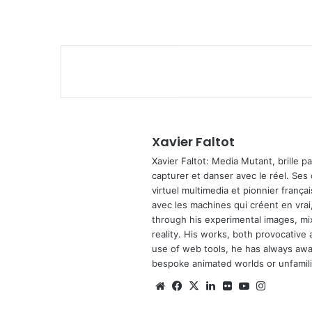
Xavier Faltot
Xavier Faltot: Media Mutant, brille p
capturer et danser avec le réel. Ses
virtuel multimedia et pionnier français
avec les machines qui créent en vrai,
through his experimental images, mi
reality. His works, both provocative 
use of web tools, he has always await
bespoke animated worlds or unfamilia
Website
Facebook
X
Linkedin
Flickr
YouTube
Instagra