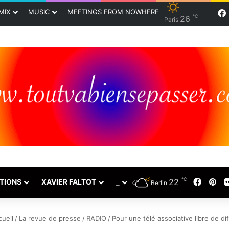
MIX
MUSIC
MEETINGS FROM NOWHERE
℃
26
Paris
℃
Faceb
Pin
22
TIONS
XAVIER FALTOT
_
Berlin
ueil
/
La revue de presse
/
RADIO
/
Pour une télé associative libre de dif