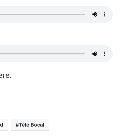
ere.
ed
Télé Bocal