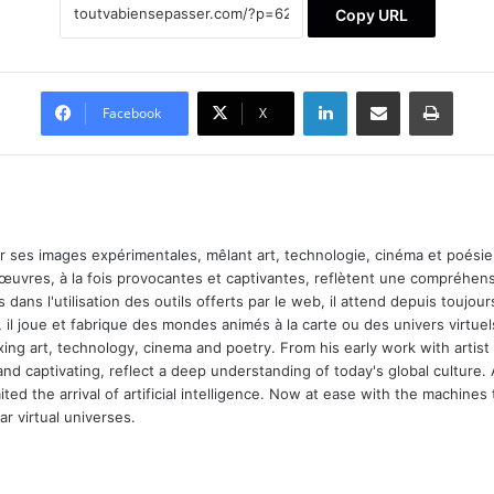
Copy URL
Linkedin
Partager par email
Impri
Facebook
X
ar ses images expérimentales, mêlant art, technologie, cinéma et poésie.
 œuvres, à la fois provocantes et captivantes, reflètent une compréhens
 dans l'utilisation des outils offerts par le web, il attend depuis toujours l
 il joue et fabrique des mondes animés à la carte ou des univers virtuel
xing art, technology, cinema and poetry. From his early work with arti
and captivating, reflect a deep understanding of today's global culture.
ed the arrival of artificial intelligence. Now at ease with the machines 
r virtual universes.
m