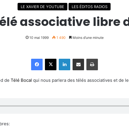
LE XAVIER DE YOUTUBE
LES ÉDITOS RADIOS
élé associative libre d
10 mai 1999
1 490
Moins d’une minute
Facebook
X
Linkedin
Partager par email
Imprimer
ied de
Télé Bocal
qui nous parlera des télés associatives et de le
bres: