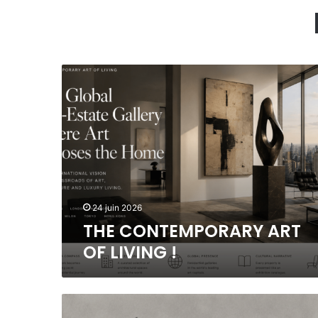
T
H
E
C
O
N
T
E
M
P
24 juin 2026
O
THE CONTEMPORARY ART
R
OF LIVING !
A
R
Y
A
L
R
A