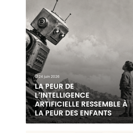
T
P
O
E
F
U
L
R
I
D
V
E
I
L
N
’
G
I
!
N
T
E
24 juin 2026
L
LA PEUR DE
L
I
L’INTELLIGENCE
G
ARTIFICIELLE RESSEMBLE À
E
LA PEUR DES ENFANTS
N
C
E
A