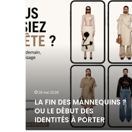
L
R
A
T
F
I
I
F
N
I
D
C
E
I
S
E
M
L
A
L
N
E
N
R
E
E
Q
S
U
S
26 mai 2026
I
E
N
LA FIN DES MANNEQUINS ?
M
S
OU LE DÉBUT DES
B
?
L
IDENTITÉS À PORTER
O
E
U
À
L