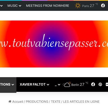
℃
27
F
MUSIC
MEETINGS FROM NOWHERE
Paris
℃
27
Faceb
Pin
TIONS
XAVIER FALTOT
_
Berlin
Accueil
/
PRODUCTIONS
/
TEXTE
/
LES ARTICLES EN LIGNE