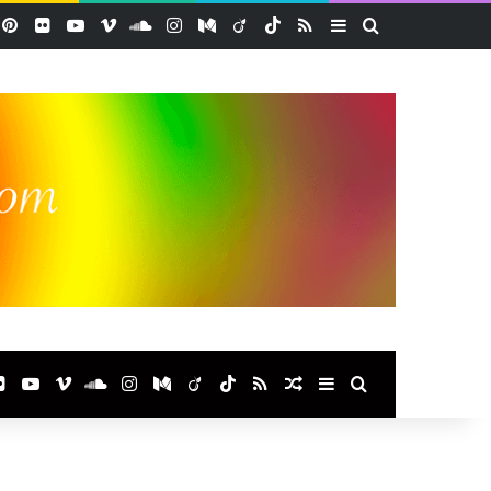
acebook
Pinterest
Flickr
YouTube
Vimeo
SoundCloud
Instagram
Medium
Viadeo
TikTok
RSS
Sidebar (barre lat
Rechercher
ook
terest
Flickr
YouTube
Vimeo
SoundCloud
Instagram
Medium
Viadeo
TikTok
RSS
Article Aléatoire
Sidebar (barre laté
Rechercher