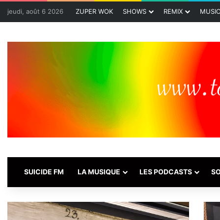
jeudi, août 6 2026
ZUPER WOK
SHOWS
REMIX
MUSI
SUICIDE FM
LA MUSIQUE
LES PODCASTS
SO