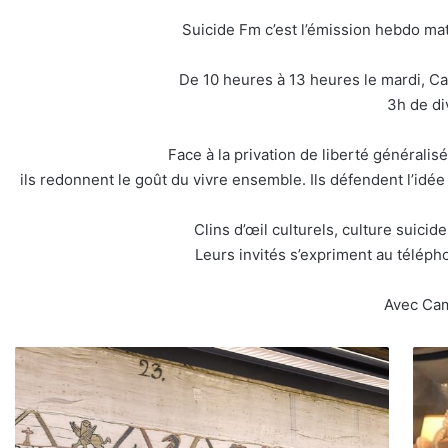
Suicide Fm c’est l’émission hebdo ma
De 10 heures à 13 heures le mardi, Cami
3h de di
Face à la privation de liberté généralis
ils redonnent le goût du vivre ensemble. Ils défendent l’idée 
Clins d’œil culturels, culture suicid
Leurs invités s’expriment au téléph
Avec Cami
#
R
L
A
E
D
P
I
O
O