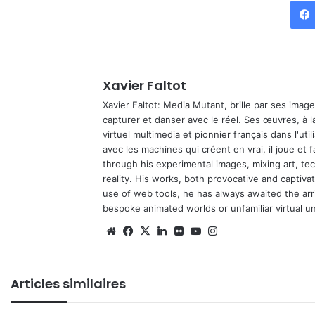
Xavier Faltot
Xavier Faltot: Media Mutant, brille par ses imag
capturer et danser avec le réel. Ses œuvres, à 
virtuel multimedia et pionnier français dans l'utili
avec les machines qui créent en vrai, il joue et
through his experimental images, mixing art, t
reality. His works, both provocative and captiva
use of web tools, he has always awaited the arriv
bespoke animated worlds or unfamiliar virtual u
Website
Facebook
X
Linkedin
Flickr
YouTube
Instagram
Articles similaires