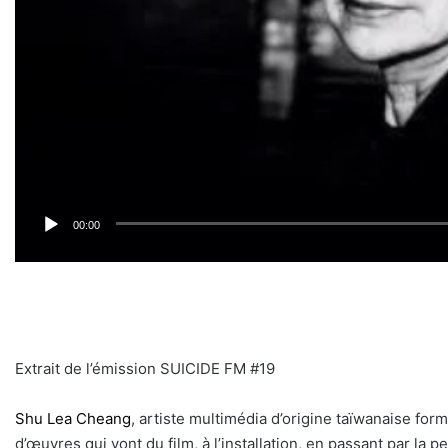
00:00
Extrait de l’émission SUICIDE FM #19
Shu Lea Cheang
, artiste multimédia d’origine taïwanaise fo
d’œuvres qui vont du film, à l’installation, en passant par la 