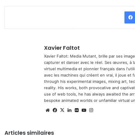
Xavier Faltot
Xavier Faltot: Media Mutant, brille par ses imag
capturer et danser avec le réel. Ses œuvres, à 
virtuel multimedia et pionnier français dans l'utili
avec les machines qui créent en vrai, il joue et
through his experimental images, mixing art, t
reality. His works, both provocative and captiva
use of web tools, he has always awaited the arriv
bespoke animated worlds or unfamiliar virtual u
Website
Facebook
X
Linkedin
Flickr
YouTube
Instagram
Articles similaires