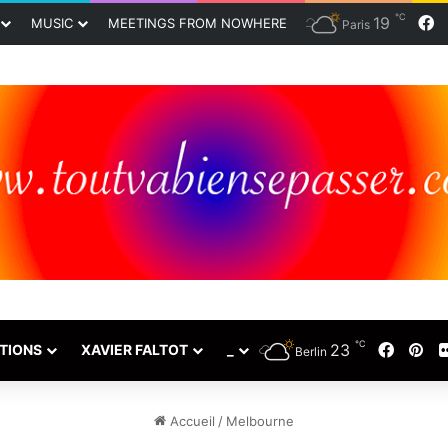
℃
19
F
MUSIC
MEETINGS FROM NOWHERE
Paris
℃
23
Faceb
Pin
TIONS
XAVIER FALTOT
_
Berlin
Accueil
/
Melbourne