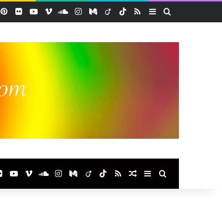
acebook
Pinterest
Flickr
YouTube
Vimeo
SoundCloud
Instagram
Medium
Viadeo
TikTok
RSS
Sidebar (barre lat
Rechercher
ook
terest
Flickr
YouTube
Vimeo
SoundCloud
Instagram
Medium
Viadeo
TikTok
RSS
Article Aléatoire
Sidebar (barre laté
Rechercher