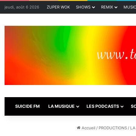
jeudi, août 6 2026
ZUPER WOK
SHOWS
REMIX
MUSI
SUICIDE FM
LA MUSIQUE
LES PODCASTS
SO
Accueil
/
PRODUCTIONS
/
LA