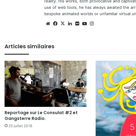
reality. His works, both provocative and captiva
use of web tools, he has always awaited the arriv
bespoke animated worlds or unfamiliar virtual u
Website
Facebook
X
Linkedin
Flickr
YouTube
Instagram
Articles similaires
Reportage sur Le Consulat #2 et
Gangsterre Radio.
25 juillet 2018