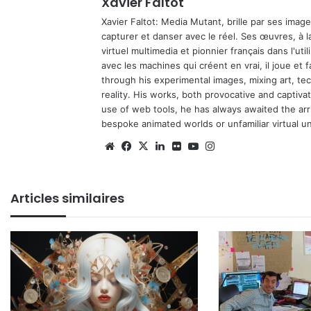
Xavier Faltot
Xavier Faltot: Media Mutant, brille par ses imag
capturer et danser avec le réel. Ses œuvres, à 
virtuel multimedia et pionnier français dans l'utili
avec les machines qui créent en vrai, il joue et
through his experimental images, mixing art, t
reality. His works, both provocative and captiva
use of web tools, he has always awaited the arriv
bespoke animated worlds or unfamiliar virtual u
Website
Facebook
X
Linkedin
Flickr
YouTube
Instagram
Articles similaires