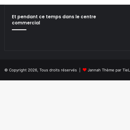
w
V
J
Et pendant ce temps dans le centre
T
commercial
o
o
l
!
© Copyright 2026, Tous droits réservés |
Jannah Thème par Tie