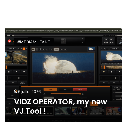
V
I
#MEDIAMUTANT
D
Z
O
P
E
R
A
T
6 juillet 2026
O
VIDZ OPERATOR, my new
R
VJ Tool !
,
m
y
n
e