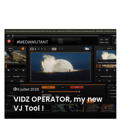
V
I
#MEDIAMUTANT
D
Z
O
P
E
R
A
T
6 juillet 2026
O
VIDZ OPERATOR, my new
R
VJ Tool !
,
m
y
n
e