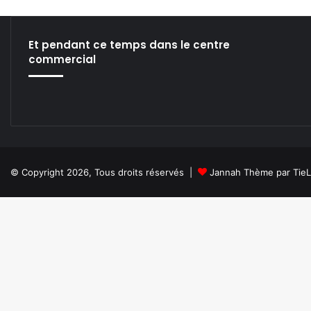
w
V
J
Et pendant ce temps dans le centre
T
commercial
o
o
l
!
© Copyright 2026, Tous droits réservés |
Jannah Thème par Tie