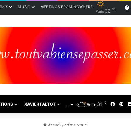
EMIX
MUSIC
MEETINGS FROM NOWHERE
℃
32
Paris
℃
31
Faceb
Pin
TIONS
XAVIER FALTOT
_
Berlin
Accueil
/
artiste visuel