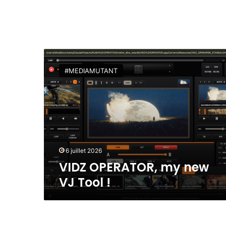
V
I
#MEDIAMUTANT
D
Z
O
P
E
R
A
T
6 juillet 2026
O
VIDZ OPERATOR, my new
R
VJ Tool !
,
m
y
n
e