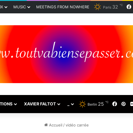
℃
32
IX
MUSIC
MEETINGS FROM NOWHERE
Paris
℃
25
Faceb
Pin
TIONS
XAVIER FALTOT
_
Berlin
Accueil
/
vidéo carrée