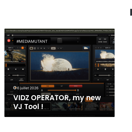
V
I
#MEDIAMUTANT
D
Z
O
P
E
R
A
T
6 juillet 2026
O
VIDZ OPERATOR, my new
R
VJ Tool !
,
m
y
n
e