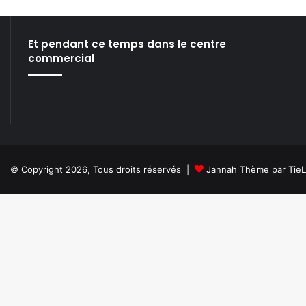
w
V
J
Et pendant ce temps dans le centre
T
commercial
o
o
l
!
© Copyright 2026, Tous droits réservés |
Jannah Thème par Tie