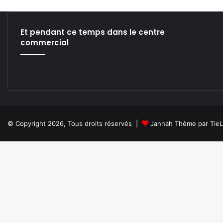
w
V
J
Et pendant ce temps dans le centre
T
commercial
o
o
l
!
© Copyright 2026, Tous droits réservés |
Jannah Thème par Tie