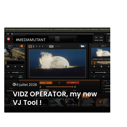
V
I
#MEDIAMUTANT
D
Z
O
P
E
R
A
T
6 juillet 2026
O
VIDZ OPERATOR, my new
R
VJ Tool !
,
m
y
n
e