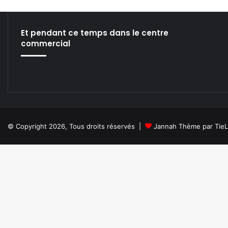
w
V
J
Et pendant ce temps dans le centre
T
commercial
o
o
l
!
© Copyright 2026, Tous droits réservés |
Jannah Thème par Tie