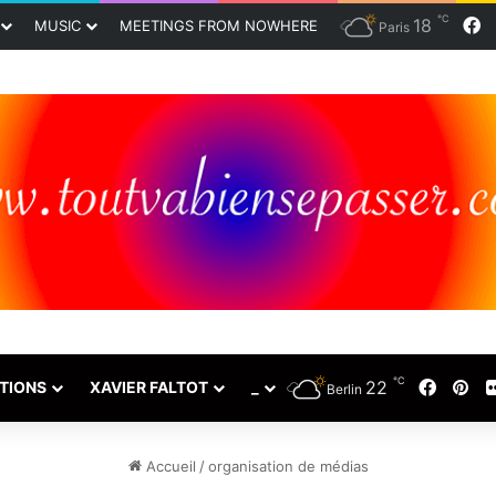
℃
18
F
MUSIC
MEETINGS FROM NOWHERE
Paris
℃
22
Faceb
Pin
TIONS
XAVIER FALTOT
_
Berlin
Accueil
/
organisation de médias