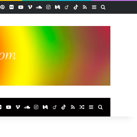
acebook
Pinterest
Flickr
YouTube
Vimeo
SoundCloud
Instagram
Medium
Viadeo
TikTok
RSS
Sidebar (barre lat
Rechercher
ook
terest
Flickr
YouTube
Vimeo
SoundCloud
Instagram
Medium
Viadeo
TikTok
RSS
Article Aléatoire
Sidebar (barre laté
Rechercher