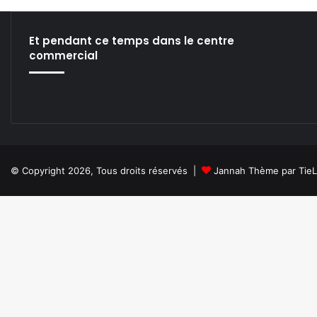
w
V
J
Et pendant ce temps dans le centre
T
commercial
o
o
l
!
© Copyright 2026, Tous droits réservés |
Jannah Thème par Tie