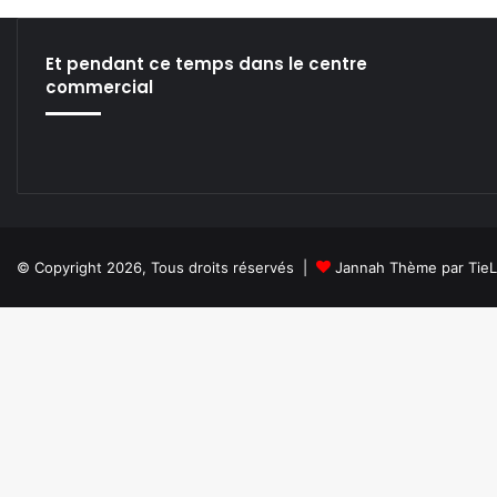
w
V
J
Et pendant ce temps dans le centre
T
commercial
o
o
l
!
© Copyright 2026, Tous droits réservés |
Jannah Thème par Tie