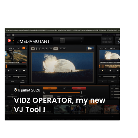
V
I
#MEDIAMUTANT
D
Z
O
P
E
R
A
T
6 juillet 2026
O
VIDZ OPERATOR, my new
R
VJ Tool !
,
m
y
n
e