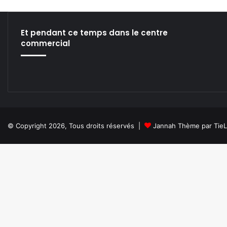
w
V
J
Et pendant ce temps dans le centre
T
commercial
o
o
l
!
© Copyright 2026, Tous droits réservés |
Jannah Thème par Tie