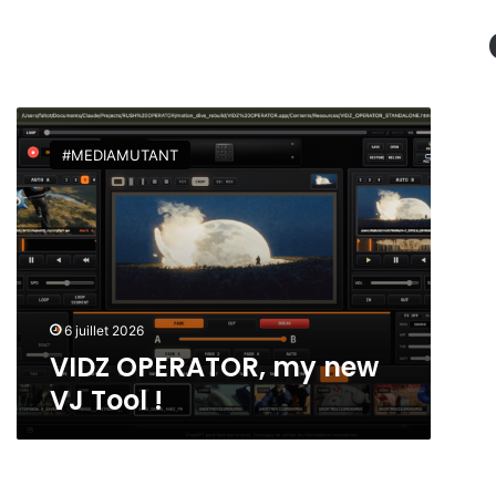
V
I
#MEDIAMUTANT
D
Z
O
P
E
R
A
T
6 juillet 2026
O
VIDZ OPERATOR, my new
R
VJ Tool !
,
m
y
n
e