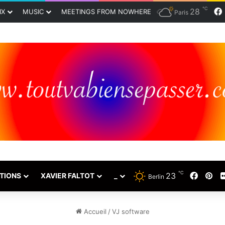
℃
28
IX
MUSIC
MEETINGS FROM NOWHERE
Paris
℃
23
Faceb
Pin
TIONS
XAVIER FALTOT
_
Berlin
Accueil
/
VJ software