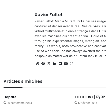
Xavier Faltot
Xavier Faltot: Media Mutant, brille par ses imag
capturer et danser avec le réel. Ses œuvres, à 
virtuel multimedia et pionnier français dans l'utili
avec les machines qui créent en vrai, il joue et
through his experimental images, mixing art, t
reality. His works, both provocative and captiva
use of web tools, he has always awaited the arriv
bespoke animated worlds or unfamiliar virtual u
Website
Facebook
X
Linkedin
Flickr
YouTube
Instagram
Articles similaires
Hopare
TO DO LIST [17/02 
26 septembre 2014
17 février 2014