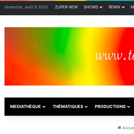
dimanche, août 9 2026
ZUPER WOK
SHOWS
REMIX
M
MEDIATHÈQUE
THÉMATIQUES
PRODUCTIONS
Accuei