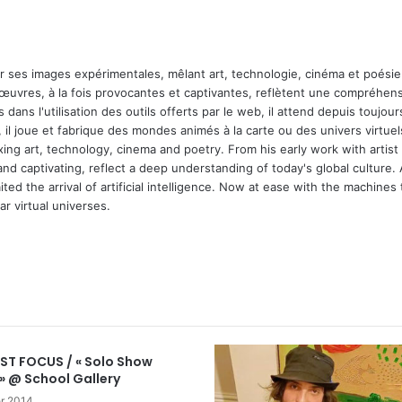
ar ses images expérimentales, mêlant art, technologie, cinéma et poésie.
 œuvres, à la fois provocantes et captivantes, reflètent une compréhens
 dans l'utilisation des outils offerts par le web, il attend depuis toujours l
 il joue et fabrique des mondes animés à la carte ou des univers virtuel
xing art, technology, cinema and poetry. From his early work with arti
and captivating, reflect a deep understanding of today's global culture.
ed the arrival of artificial intelligence. Now at ease with the machines 
r virtual universes.
m
IST FOCUS / « Solo Show
» @ School Gallery
er 2014