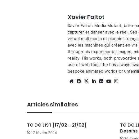
Xavier Faltot
Xavier Faltot: Media Mutant, brille p
capturer et danser avec le réel. Ses
virtuel multimedia et pionnier français
avec les machines qui créent en vrai,
through his experimental images, mi
reality. His works, both provocative 
use of web tools, he has always await
bespoke animated worlds or unfamilia
Website
Facebook
X
Linkedin
Flickr
YouTube
Instagra
Articles similaires
TO DO LIST [17/02 – 21/02]
TO DO L
Dessins 
17 février 2014
26 févri