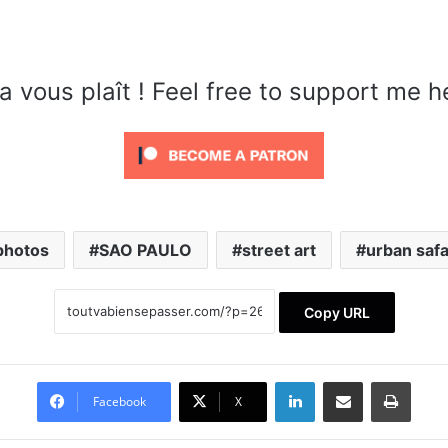
a vous plaît ! Feel free to support me h
photos
SAO PAULO
street art
urban safa
Copy URL
Linkedin
Partager par email
Impri
Facebook
X