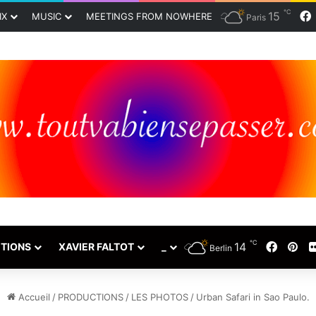
℃
15
IX
MUSIC
MEETINGS FROM NOWHERE
Paris
℃
Facebo
Pin
14
TIONS
XAVIER FALTOT
_
Berlin
Accueil
/
PRODUCTIONS
/
LES PHOTOS
/
Urban Safari in Sao Paulo.