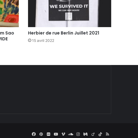
om Sao
Herbier de rue Berlin Juillet 2021
WIDE
15 avril 2022
Facebook
Pinterest
Flickr
YouTube
Vimeo
SoundCloud
Instagram
Medium
Viadeo
TikTok
RSS