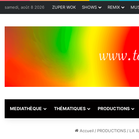
samedi, août 8 2026
ZUPER WOK
SHOWS
REMIX
MUS
MEDIATHÈQUE
THÉMATIQUES
PRODUCTIONS
Accueil
/
PRODUCTIONS
/
LA R