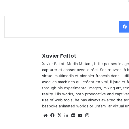
Xavier Faltot
Xavier Faltot: Media Mutant, brille par ses imag
capturer et danser avec le réel. Ses œuvres, à 
virtuel multimedia et pionnier français dans l'utili
avec les machines qui créent en vrai, il joue et
through his experimental images, mixing art, t
reality. His works, both provocative and captiva
use of web tools, he has always awaited the arriv
bespoke animated worlds or unfamiliar virtual u
Website
Facebook
X
Linkedin
Flickr
YouTube
Instagram