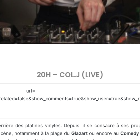
20H – COL.J (LIVE)
ttps://api.soundcloud.c
_related=false&show_comments=true&show_user=true&show_
rrière des platines vinyles. Depuis, il se consacre à ses pro
r scène, notamment à la plage du
Glazart
ou encore au
Comedy 