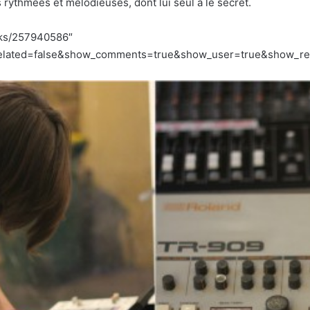
rythmées et mélodieuses, dont lui seul a le secret.
cks/257940586″
lated=false&show_comments=true&show_user=true&show_repos