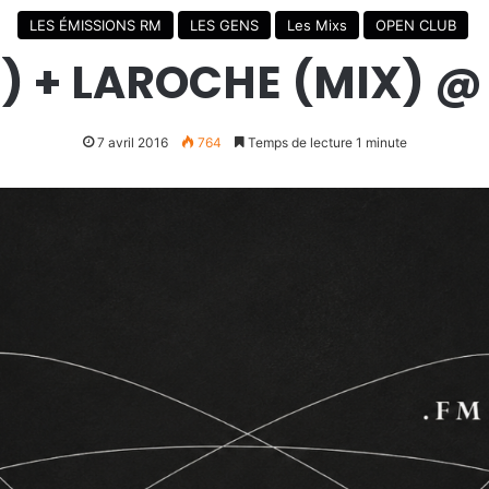
LES ÉMISSIONS RM
LES GENS
Les Mixs
OPEN CLUB
E) + LAROCHE (MIX) 
7 avril 2016
764
Temps de lecture 1 minute