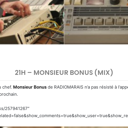
21H – MONSIEUR BONUS (MIX)
u chef.
Monsieur Bonus
de RADIOMARAIS n’a pas résisté à l’appel
 prochain.
cks/257941267″
lated=false&show_comments=true&show_user=true&show_repos