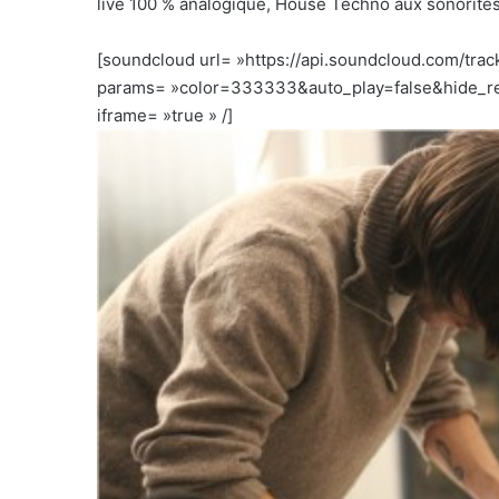
live 100 % analogique, House Techno aux sonorités 
[soundcloud url= »https://api.soundcloud.com/tra
params= »color=333333&auto_play=false&hide_re
iframe= »true » /]