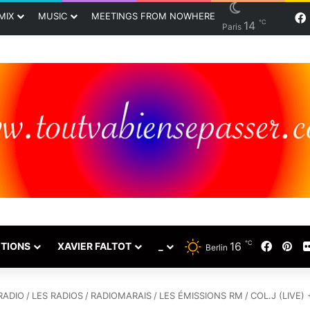
MIX
MUSIC
MEETINGS FROM NOWHERE
℃
14
Paris
℃
16
Faceb
Pin
TIONS
XAVIER FALTOT
_
Berlin
RADIO
/
LES RADIOS
/
RADIOMARAIS
/
LES ÉMISSIONS RM
/
COL.J (LIVE)