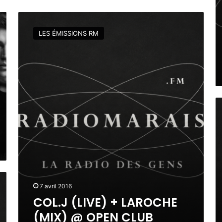
O
L
E
e
T
,
C
E
I
O
S
LES ÉMISSIONS RM
N
L
P
E
.
A
S
J
G
S
(
N
M
L
E
E
I
Z
V
R
E
E
O
L
)
S
,
+
A
M
L
B
R
A
O
P
R
N
I
O
H
E
C
E
7 avril 2016
R
H
U
COL.J (LIVE) + LAROCHE
R
E
R
O
(MIX) @ OPEN CLUB
(
L
T