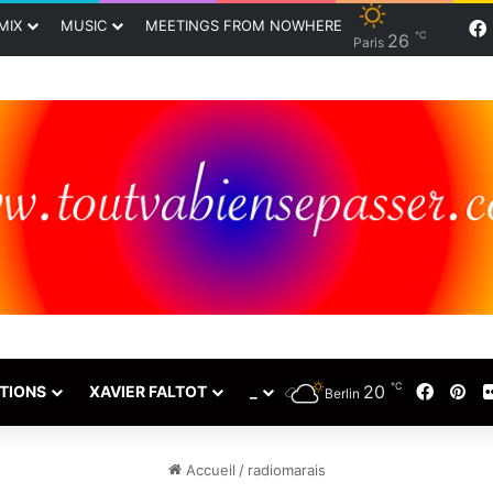
MIX
MUSIC
MEETINGS FROM NOWHERE
℃
26
Paris
℃
20
Faceb
Pin
TIONS
XAVIER FALTOT
_
Berlin
Accueil
/
radiomarais