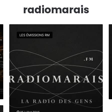
radiomarais
L
R
E
O
LES ÉMISSIONS RM
S
S
C
A
R
B
O
O
I
N
S
H
I
E
È
U
R
R
E
L
S
’
É
É
L
M
E
I
L
C
S