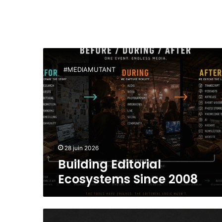
B
u
#MEDIAMUTANT
i
l
d
i
n
g
E
d
28 juin 2026
i
Building Editorial
t
Ecosystems Since 2008
o
r
i
a
U
l