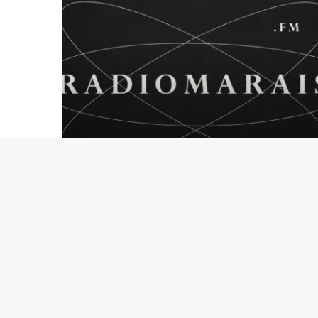
N
D
A
F
A
L
G
A
N
G
24 mars 2016
ROMAIN DAFALGANG
D
E
LES ÉMISSIONS RM
E
N