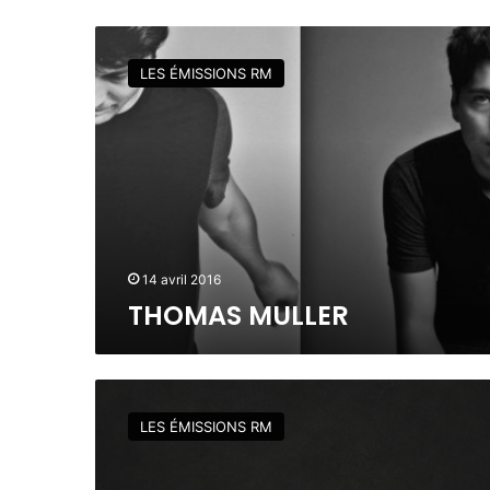
T
H
LES ÉMISSIONS RM
O
M
A
S
M
U
L
L
E
14 avril 2016
R
THOMAS MULLER
R
O
LES ÉMISSIONS RM
M
A
I