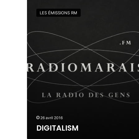
D
2
I
0
LES ÉMISSIONS RM
G
1
I
6
T
A
L
I
S
M
26 avril 2016
DIGITALISM