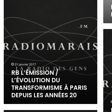
T
N
L
R
H
’
O
E
É
2
U
M
0
R
I
1
S
R
7
S
O
I
S
O
A
N
B
/
O
L
N
31 janvier 2017
’
H
RB L’ÉMISSION /
É
E
V
L’ÉVOLUTION DU
U
O
R
TRANSFORMISME À PARIS
L
L
DEPUIS LES ANNÉES 20
U
’
T
É
I
M
O
I