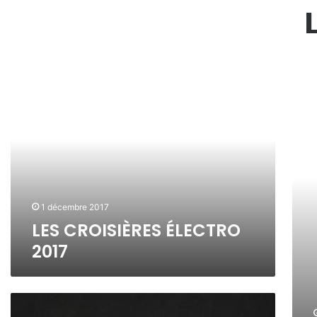
L
L
E
A
S
C
C
R
R
O
O
I
I
S
S
I
I
È
È
R
1 décembre 2017
R
E
LES CROISIÈRES ÉLECTRO
E
R
2017
S
O
É
S
L
A
E
B
R
C
O
B