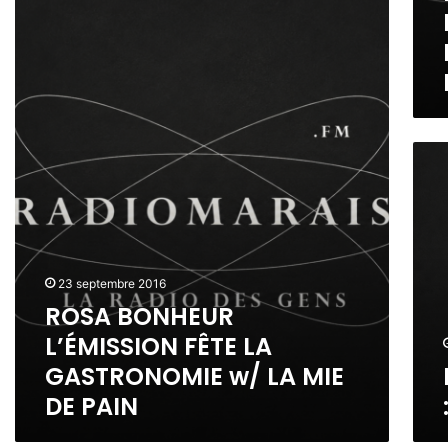
R
N
S
O
D
S
S
U
I
A
T
O
B
R
N
O
A
/
N
N
S
H
R
S
P
E
E
F
É
U
M
O
C
R
U
R
I
L
E
M
A
’
L
I
L
É
A
23 septembre 2016
S
E
M
C
M
ROSA BONHEUR
M
I
O
E
U
S
L’ÉMISSION FÊTE LA
N
À
S
S
F
GASTRONOMIE w/ LA MIE
P
I
I
I
A
Q
DE PAIN
O
T
R
U
N
U
I
E
F
R