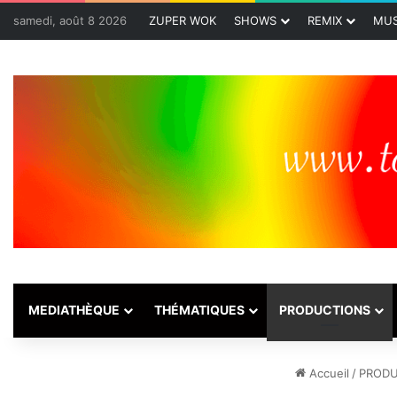
samedi, août 8 2026
ZUPER WOK
SHOWS
REMIX
MUS
MEDIATHÈQUE
THÉMATIQUES
PRODUCTIONS
Accueil
/
PRODU