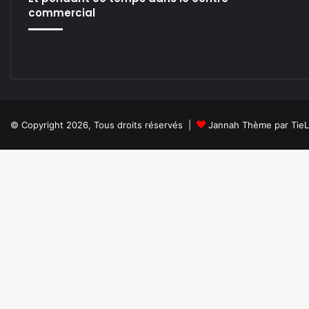
a
commercial
g
a
z
i
n
e
© Copyright 2026, Tous droits réservés |
Jannah Thème par Tie