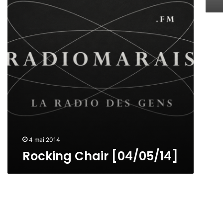
n
g
C
h
a
i
r
[
0
4
/
0
5
4 mai 2014
/
Rocking Chair [04/05/14]
1
4
]