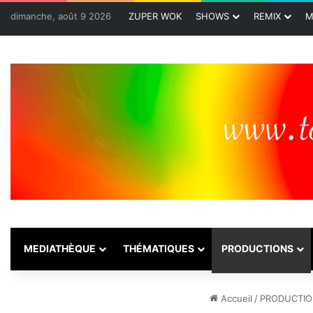
dimanche, août 9 2026
ZUPER WOK
SHOWS
REMIX
M
MEDIATHÈQUE
THÉMATIQUES
PRODUCTIONS
Accueil
/
PRODUCTI