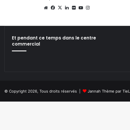
We
Fa
X
Lin
Fli
Yo
Ins
bsi
ce
ke
ckr
uT
tag
te
bo
din
ub
ra
ok
e
m
Et pendant ce temps dans le centre
commercial
© Copyright 2026, Tous droits réservés |
Jannah Thème par Tie