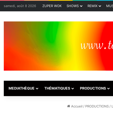
samedi, août 8 2026
ZUPER WOK
SHOWS
REMIX
MUS
MEDIATHÈQUE
THÉMATIQUES
PRODUCTIONS
Accueil
/
PRODUCTIONS
/