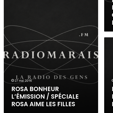
R
S
S
O
E
S
S
M
I
A
E
O
B
N
N
O
T
F
N
S
Ê
H
R
C
T
E
O
U
E
U
S
L
L
R
A
T
A
L
B
U
G
’
O
R
A
É
N
E
S
M
H
L
T
27 mai 2016
I
E
S
R
S
ROSA BONHEUR
U
D
O
S
R
L’ÉMISSION / SPÉCIALE
E
N
I
L
S
O
ROSA AIME LES FILLES
O
’
B
M
N
É
E
I