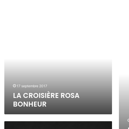
L
R
A
O
C
S
R
A
O
B
I
O
S
N
I
H
È
E
R
U
17 septembre 2017
E
R
LA CROISIÈRE ROSA
R
L
BONHEUR
O
’
S
É
A
M
B
I
R
O
S