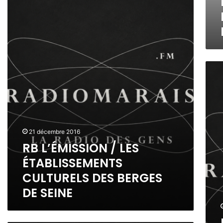
B
N
S
L
H
I
’
E
O
É
U
N
M
R
/
I
L
S
R
E
S
O
S
I
S
F
O
A
E
N
B
M
/
O
M
L
N
21 décembre 2016
E
E
H
RB L’ÉMISSION / LES
S
S
E
D
É
ÉTABLISSEMENTS
U
E
T
R
CULTURELS DES BERGES
L
A
L
’
DE SEINE
B
’
E
L
É
A
I
M
U
S
I