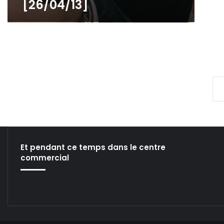
[26/04/13]
/
0
4
/
1
3
]
Et pendant ce temps dans le centre
commercial