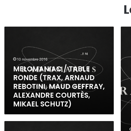
L
M
A
E
N
L
I
O
G
M
H
10 novembre 2016
A
T
N
MELOMANIAC / TABLE
W
I
I
RONDE (TRAX, ARNAUD
A
T
REBOTINI, MAUD GEFFRAY,
C
H
/
P
ALEXANDRE COURTÈS,
T
R
MIKAEL SCHUTZ)
A
I
B
N
L
C
E
E
S
R
A
C